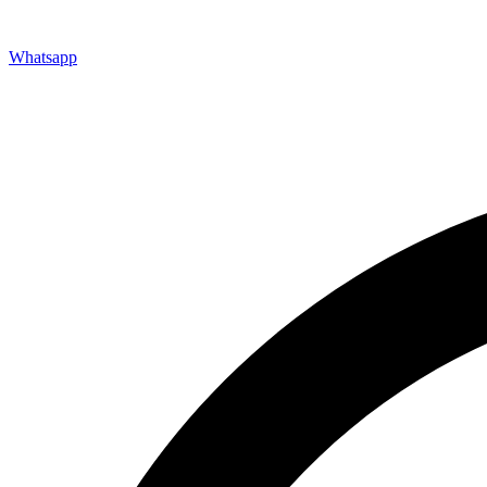
ул. Фрунзе, 101, Омск, Омская обл., Россия, 644007
Пн-Пт 09.00-18.00 Сб, Вс - по договорённости
Whatsapp