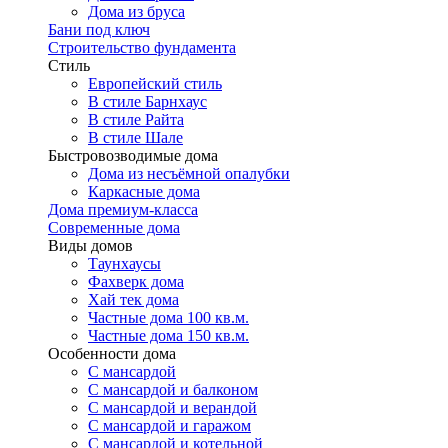
Дома из бруса
Бани под ключ
Строительство фундамента
Стиль
Европейский стиль
В стиле Барнхаус
В стиле Райта
В стиле Шале
Быстровозводимые дома
Дома из несъёмной опалубки
Каркасные дома
Дома премиум-класса
Современные дома
Виды домов
Таунхаусы
Фахверк дома
Хай тек дома
Частные дома 100 кв.м.
Частные дома 150 кв.м.
Особенности дома
С мансардой
С мансардой и балконом
С мансардой и верандой
С мансардой и гаражом
С мансардой и котельной