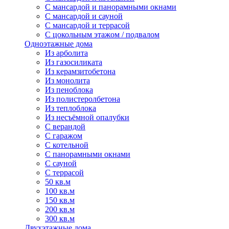
С мансардой и панорамными окнами
С мансардой и сауной
С мансардой и террасой
С цокольным этажом / подвалом
Одноэтажные дома
Из арболита
Из газосиликата
Из керамзитобетона
Из монолита
Из пеноблока
Из полистеролбетона
Из теплоблока
Из несъёмной опалубки
С верандой
С гаражом
С котельной
С панорамными окнами
С сауной
С террасой
50 кв.м
100 кв.м
150 кв.м
200 кв.м
300 кв.м
Двухэтажные дома