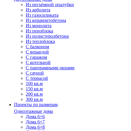
Из несъёмной опалубки
Из арболита
Из газосиликата
Из керамзитобетона
Из монолита
Из пеноблока
Из полистеролбетона
Из теплоблока
С балконом
С верандой
С гаражом
С котельной
С панорамными окнами
С сауной
С террасой
100 кв.м
150 кв.м
200 кв.м
300 кв.м
Проекты по размерам
Одноэтажные дома
Дома 6×6
Дома 6×7
Дома 6×8